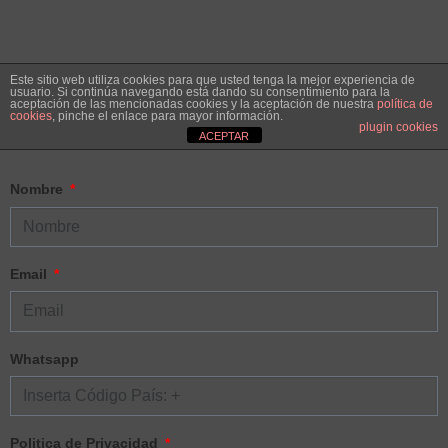
Masterclass Dj Gratis
Este sitio web utiliza cookies para que usted tenga la mejor experiencia de
usuario. Si continúa navegando está dando su consentimiento para la
aceptación de las mencionadas cookies y la aceptación de nuestra
política de
cookies
, pinche el enlace para mayor información.
Estas solo a un paso
plugin cookies
ACEPTAR
Nombre
Email
Whatsapp
Politica de Privacidad