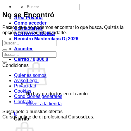
Buscar
por:
No se Encontró
Área Privada
Como acceder
Parece que no podemos encontrar lo que busca. Quizás la
Contactanos
opción Buscar pueda ayudarle.
ACTIVAR CÓDIGO
Registro Masterclass Dj 2026
Acceder
Carrito /
0,00
€
0
Condiciones
Quienes somos
Aviso Legal
Privacidad
Cookies
No hay productos en el carrito.
Condiciones generales
Contacto
Volver a la tienda
Suscribete a nuestras ofertas
0
Cursos online de dj profesional Cursosdj.es.
Carrito
V