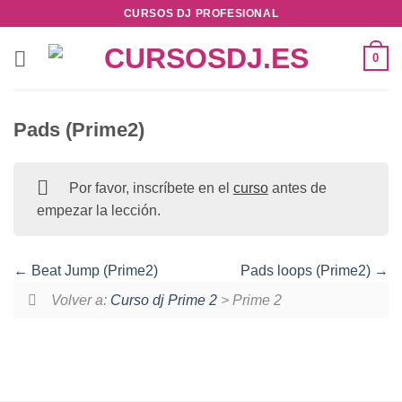
Saltar
CURSOS DJ PROFESIONAL
al
contenido
0
Pads (Prime2)
Por favor, inscríbete en el
curso
antes de
empezar la lección.
Beat Jump (Prime2)
Pads loops (Prime2)
Volver a:
Curso dj Prime 2
> Prime 2