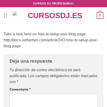
Saltar
CURSOS DJ PROFESIONAL
al
contenido
0
Take a look here on how to setup your blog page:
http://docs.uxthemes.com/article/243-how-to-setup-your-
blog-page
Deja una respuesta
Tu dirección de correo electrónico no será
publicada.
Los campos obligatorios están marcados
con
*
Comentario
*